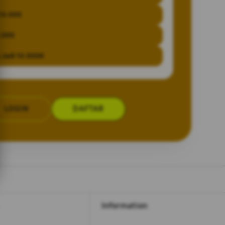
 10.000
.000
 Jadi 10.000K
LOGIN
DAFTAR
Information