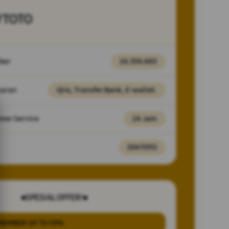
TOTO
ber
26.359.485
yaran
Qris, Transfer Bank, E-wallet.
mer Service
24 Jam
IDNTOTO
SPESIAL OFFER!
EMBER UP TO 10%