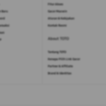
Fitur Akses
n Baru
Gacor Maxwin
ord
Aturan & Kebijakan
ansaksi
Kontak Resmi
kasi
About TOTO
P
Tentang TOTO
Kenapa Pilih Link Gacor
Partner & Affiliate
Brand & Identitas