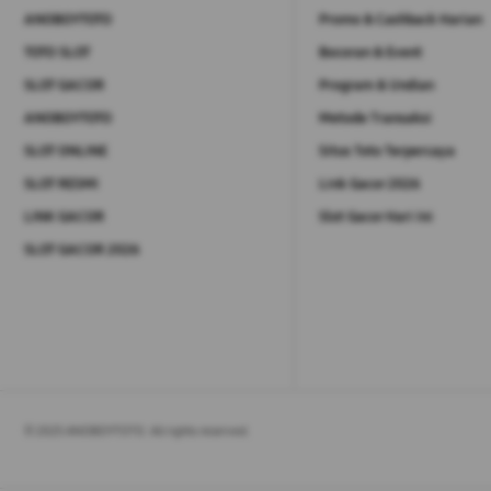
ANOBOYTOTO
Promo & Cashback Harian
TOTO SLOT
Bocoran & Event
SLOT GACOR
Program & Undian
ANOBOYTOTO
Metode Transaksi
SLOT ONLINE
Situs Toto Terpercaya
SLOT RESMI
Link Gacor 2026
LINK GACOR
Slot Gacor Hari Ini
SLOT GACOR 2026
© 2025 ANOBOYTOTO. All rights reserved.